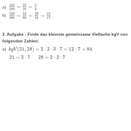
210
7
21
=
=
a)
210
270
=
21
27
=
7
9
9
270
27
520
52
26
13
=
=
=
b)
520
680
=
52
68
=
26
34
=
13
17
680
68
34
17
2. Aufgabe - Finde das kleinste gemeinsame Vielfache kgV von
folgenden Zahlen:
(
21
,
28
)
=
2
⋅
2
⋅
3
⋅
7
=
12
⋅
7
=
84
a)
k
k
g
g
V
V
(
21
,
28
)
=
2
⋅
2
⋅
3
⋅
7
=
12
⋅
7
=
84
21
=
3
⋅
7
28
=
2
⋅
2
⋅
7
21
=
3
⋅
7
28
=
2
⋅
2
⋅
7