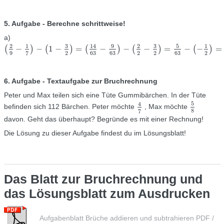
5. Aufgabe - Berechne schrittweise!
a)
3
9
3
5
2
1
14
2
1
(
−
)
−
(
1
−
)
=
(
−
)
−
(
−
)
=
−
(
−
)
=
(
2
9
−
1
7
)
−
(
1
−
3
2
)
=
(
14
63
−
9
63
)
−
(
2
2
−
3
2
)
=
5
63
−
(
−
1
2
)
=
5
63
+
1
2
=
10
126
+
6
9
2
63
63
2
2
63
2
7
6. Aufgabe - Textaufgabe zur Bruchrechnung
Peter und Max teilen sich eine Tüte Gummibärchen. In der Tüte
5
4
befinden sich 112 Bärchen. Peter möchte
, Max möchte
4
7
5
8
8
7
davon. Geht das überhaupt? Begründe es mit einer Rechnung!
Die Lösung zu dieser Aufgabe findest du im Lösungsblatt!
Das Blatt zur Bruchrechnung und
das Lösungsblatt zum Ausdrucken
Aufgabenblatt Brüche addieren und subtrahieren PDF /