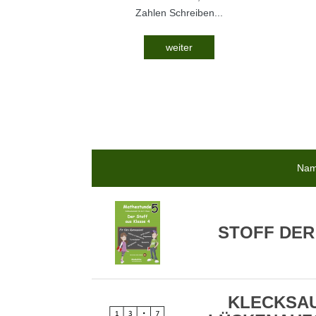
Zahlen Schreiben...
weiter
Na
STOFF DER
KLECKSA