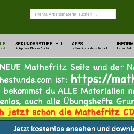
LE
SEKUNDARSTUFE I + II
APPS
INFORM
 - 4
Aufgaben Klasse 5 - 10
online Apps demnächst!
in der Sek. 