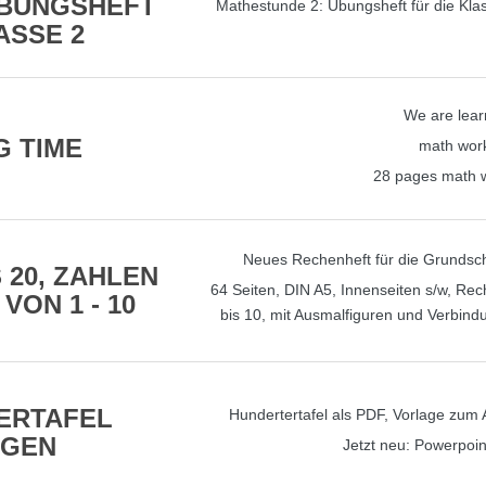
ÜBUNGSHEFT
Mathestunde 2: Übungsheft für die Kla
ASSE 2
We are learn
G TIME
math wor
28 pages math 
Neues Rechenheft für die Grundsch
 20, ZAHLEN
64 Seiten, DIN A5, Innenseiten s/w, Re
VON 1 - 10
bis 10, mit Ausmalfiguren und Verbind
ERTAFEL
Hundertertafel als PDF, Vorlage zum
NGEN
Jetzt neu: Powerpoin