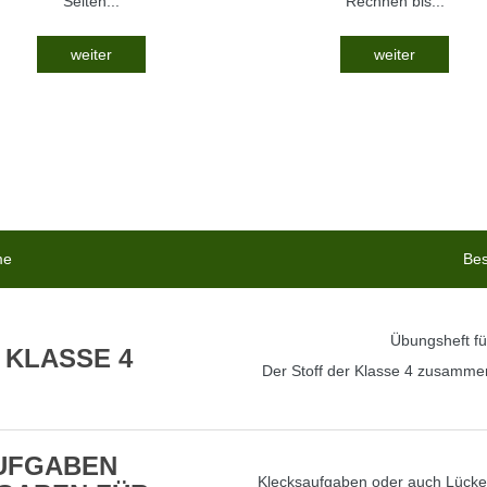
Seiten...
Rechnen bis...
weiter
weiter
me
Bes
Übungsheft fü
 KLASSE 4
Der Stoff der Klasse 4 zusamme
UFGABEN
Klecksaufgaben oder auch Lücke