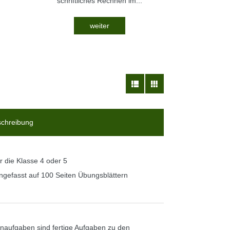
schriftliches Rechnen im...
weiter
chreibung
r die Klasse 4 oder 5
ngefasst auf 100 Seiten Übungsblättern
naufgaben sind fertige Aufgaben zu den