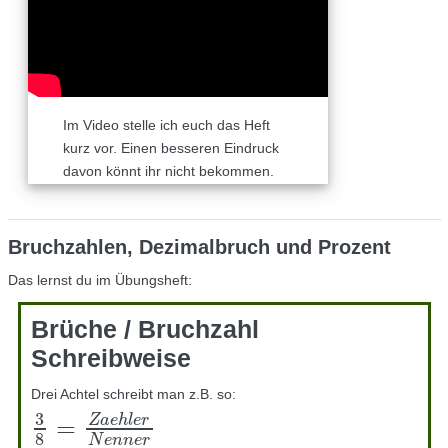
Im Video stelle ich euch das Heft
kurz vor. Einen besseren Eindruck
davon könnt ihr nicht bekommen.
Bruchzahlen, Dezimalbruch und Prozent
Das lernst du im Übungsheft:
Brüche / Bruchzahl
Schreibweise
Drei Achtel schreibt man z.B. so:
3
Z
a
e
h
l
e
r
=
3
8
=
Z
a
e
h
l
e
r
N
e
n
n
e
r
8
N
e
n
n
e
r