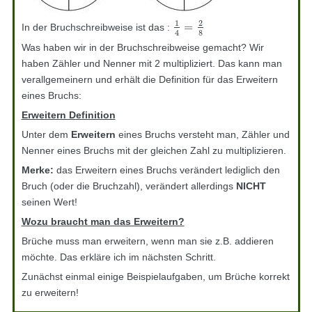
1
2
=
In der Bruchschreibweise ist das :
1
4
=
2
8
8
4
Was haben wir in der Bruchschreibweise gemacht? Wir
haben Zähler und Nenner mit 2 multipliziert. Das kann man
verallgemeinern und erhält die Definition für das Erweitern
eines Bruchs:
Erweitern Definition
Unter dem
Erweitern
eines Bruchs versteht man, Zähler und
Nenner eines Bruchs mit der gleichen Zahl zu multiplizieren.
Merke:
das Erweitern eines Bruchs verändert lediglich den
Bruch (oder die Bruchzahl), verändert allerdings
NICHT
seinen Wert!
Wozu braucht man das Erweitern?
Brüche muss man erweitern, wenn man sie z.B. addieren
möchte. Das erkläre ich im nächsten Schritt.
Zunächst einmal einige Beispielaufgaben, um Brüche korrekt
zu erweitern!