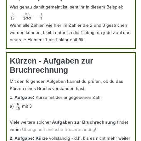
Was genau damit gemeint ist, seht ihr in diesem Beispiel:
6
2
⋅
3
1
=
=
6
18
=
2
⋅
3
2
⋅
3
⋅
3
=
1
3
18
2
⋅
3
⋅
3
3
Wenn alle Zahlen wie hier im Zähler die 2 und 3 gestrichen
werden können, bleibt natürlich die 1 übrig, da jede Zahl das
neutrale Element 1 als Faktor enthält!
Kürzen - Aufgaben zur
Bruchrechnung
Mit den folgenden Aufgaben kannst du prüfen, ob du das
Kürzen eines Bruchs verstanden hast.
1. Aufgabe:
Kürze mit der angegebenen Zahl!
6
a)
mit 3
6
15
15
Viele weitere solcher
Aufgaben zur Bruchrechnung
findet
ihr im
Übungsheft einfache Bruchrechnung
!
2. Aufgabe:
Kürze
vollständig - d.h. bis es nicht mehr weiter