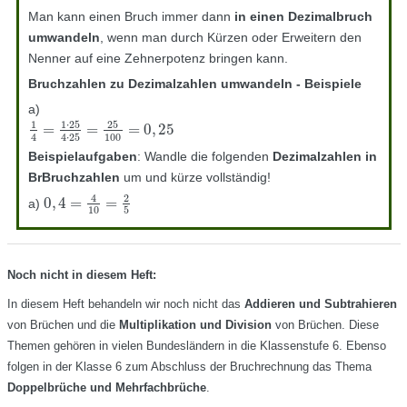
Man kann einen Bruch immer dann
in einen Dezimalbruch
umwandeln
, wenn man durch Kürzen oder Erweitern den
Nenner auf eine Zehnerpotenz bringen kann.
Bruchzahlen zu Dezimalzahlen umwandeln - Beispiele
a)
1
⋅
25
25
1
=
=
=
0
,
25
1
4
=
1
⋅
25
4
⋅
25
=
25
100
=
0
,
25
100
4
4
⋅
25
Beispielaufgaben
: Wandle die folgenden
Dezimalzahlen in
BrBruchzahlen
um und kürze vollständig!
4
2
0
,
4
=
=
a)
0
,
4
=
4
10
=
2
5
10
5
Noch nicht in diesem Heft:
In diesem Heft behandeln wir noch nicht das
Addieren und Subtrahieren
von Brüchen und die
Multiplikation und Division
von Brüchen. Diese
Themen gehören in vielen Bundesländern in die Klassenstufe 6. Ebenso
folgen in der Klasse 6 zum Abschluss der Bruchrechnung das Thema
Doppelbrüche und Mehrfachbrüche
.