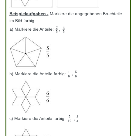
Beispielaufgaben -
Markiere die angegebenen Bruchteile
im Bild farbig:
2
4
,
a) Markiere die Anteile:
2
5
,
4
5
5
5
5
1
,
b) Markiere die Anteile farbig:
1
6
,
5
6
6
6
5
3
,
c) Markiere die Anteile farbig:
5
12
,
3
4
12
4