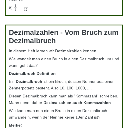
1
=
a)
1
4
=
12
12
4
Dezimalzahlen - Vom Bruch zum
Dezimalbruch
In diesem Heft lernen wir Dezimalzahlen kennen.
Wie wandelt man einen Bruch in einen Dezimalbruch um und
wann geht das?
Dezimalbruch Definition
Ein
Dezimalbruch
ist ein Bruch, dessen Nenner aus einer
Zehnerpotenz besteht. Also 10, 100, 1000, ....
Diesen Dezimalbruch kann man als "Kommazahl" schreiben.
Mann nennt daher
Dezimalzahlen auch Kommazahlen
.
Wie kann man nun einen Bruch in einen Dezimalbruch
umwandeln, wenn der Nenner keine 10er Zahl ist?
Merke: