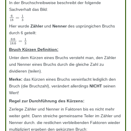
In der Bruchschreibweise beschreibt der folgende
Sachverhalt das Bild:
6
1
=
6
18
=
1
3
18
3
Hier wurde
Zähler
und
Nenner
des usprüngichen Bruchs
durch 6 geteilt:
6
:
6
1
=
6
:
6
18
:
6
=
1
3
18
:
6
3
Bruch Kürzen Definition:
Unter dem Kürzen eines Bruchs versteht man, den Zähler
und Nenner eines Bruchs durch die gleiche Zahl zu
dividieren (teilen).
Merke:
das Kürzen eines Bruchs vereinfacht lediglich den
Bruch (die Bruchzahl), verändert allerdings
NICHT
seinen
Wert!
Regel zur Durchführung des Kürzens:
Zerlege Zähler und Nenner in Faktoren bis es nicht mehr
weiter geht. Dann streiche gemeinsame Teiler im Zähler und
Nenner durch. die restlichen verbleibenden Faktoren wieder
multipliziert ergeben den gekürzten Bruch: