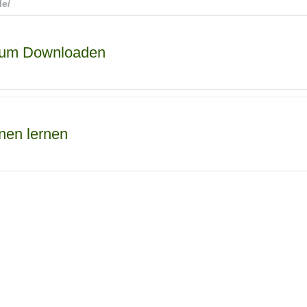
le/
r zum Downloaden
nen lernen