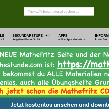
LE
SEKUNDARSTUFE I + II
APPS
INFORM
 - 4
Aufgaben Klasse 5 - 10
online Apps demnächst!
in der Sek. 