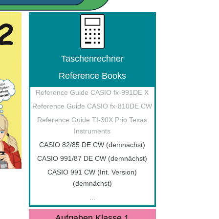
Taschenrechner
Reference Books
Reference Guide CASIO fx-991DE X
Reference Guide CASIO fx-810DE CW
Reference Guide TI-30X Prio Texas
Instruments
CASIO 82/85 DE CW (demnächst)
CASIO 991/87 DE CW (demnächst)
CASIO 991 CW (Int. Version)
(demnächst)
...
Aufgaben Klasse 1