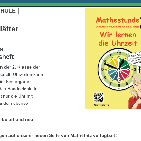
HULE |
lätter
ls
heft
n der 2. Klasse der
iedelt. Uhrzeiten kann
 im Kindergarten
 das Handgelenk. Im
t nur die Uhr mit
andeln ebenso
rbeitet und neu
gen auf unserer neuen Seite von Mathefritz verfügbar!: