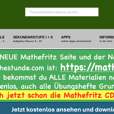
LE
SEKUNDARSTUFE I + II
APPS
INFORM
 - 4
Aufgaben Klasse 5 - 10
online Apps demnächst!
in der Sek. 