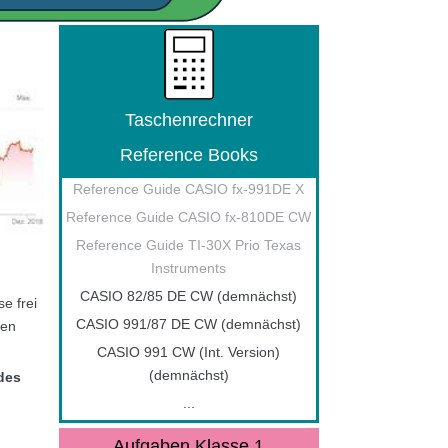
Taschenrechner
Reference Books
Reference Guide CASIO fx-991DE X
Reference Guide CASIO fx-810DE CW
Reference Guide TI-30X Prio Texas
Instruments
CASIO 82/85 DE CW (demnächst)
e frei
CASIO 991/87 DE CW (demnächst)
ien
CASIO 991 CW (Int. Version)
(demnächst)
des
...
Aufgaben Klasse 1